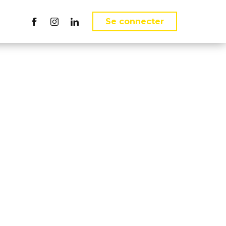
ct
Se connecter
Suivez nous sur Facebook
Suivez nous sur Instagram
Suivez nous sur LinkedIn