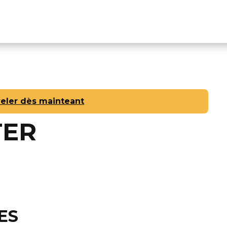
r
Adhérents
Agenda
Le Cercle ?
Conta
eler dès mainteant
TER
ES