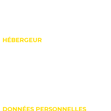
Edouard Barra
Sylvain François
Grégory Girard
Philippe Hierst
edIn
HÉBERGEUR
www.cerclecom.com est hébergé par la société OVH
SAS au capital de 10 000 000 €
Immatriculée au RCS Roubaix-Tourcoing sous le
numéro 424 761 419 00045
Siège social : 2 rue Kellermann – 59100 Roubaix –
France.
DONNÉES PERSONNELLES