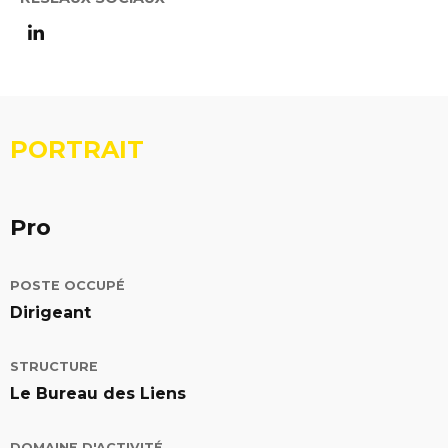
Page linkedin de Frédéric Bezombes - Le Bureau de
edIn
PORTRAIT
Pro
POSTE OCCUPÉ
Dirigeant
STRUCTURE
Le Bureau des Liens
DOMAINE D'ACTIVITÉ