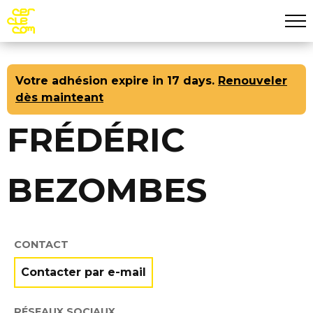
Aff
Aller au contenu principal
Votre adhésion expire in 17 days.
Renouveler
dès mainteant
FRÉDÉRIC
BEZOMBES
CONTACT
Contacter par e-mail