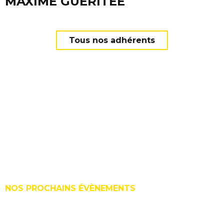
MAXIME GUÉRITÉE
Tous nos adhérents
Adhérer
Adhérents
Les adhérent.e.s
Agenda
Le Cercle ?
Édito
Contact
Le Cerclecom
NOS PROCHAINS ÉVÈNEMENTS
Les statuts
15 Sept. 2026 | Trophées de la Communication
(édition 2026)