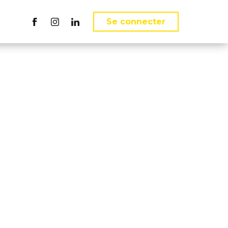
ct
Se connecter
Suivez nous sur Facebook
Suivez nous sur Instagram
Suivez nous sur LinkedIn