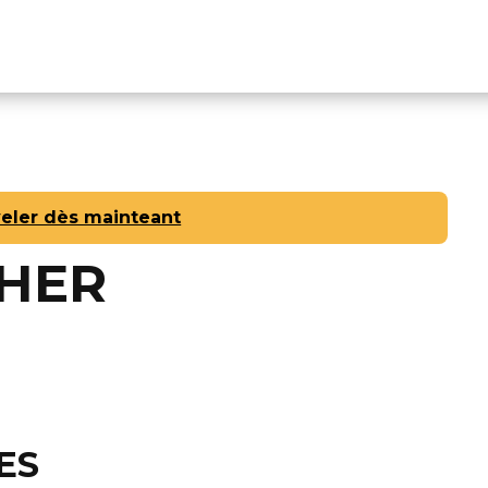
r
Adhérents
Agenda
Le Cercle ?
Conta
eler dès mainteant
HER
ES