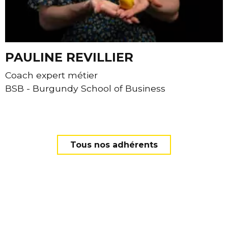
PAULINE REVILLIER
Coach expert métier
BSB - Burgundy School of Business
Contacter Pauline Revillier par e-mail
Page linkedin de Pauline Revillier - BSB - Burgundy S
Tous nos adhérents
Adhérer
Adhérents
Les adhérent.e.s
Agenda