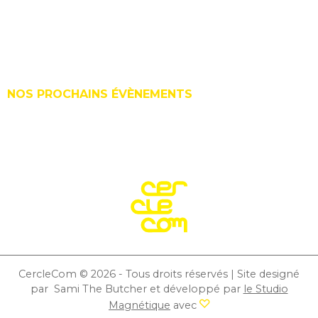
Le Cercle ?
Édito
Contact
Le Cerclecom
NOS PROCHAINS ÉVÈNEMENTS
Les statuts
15 Sept. 2026 | Trophées de la Communication
(édition 2026)
CercleCom © 2026 - Tous droits réservés | Site designé
par
Sami The Butcher
et développé par
le Studio
Magnétique
avec
amour