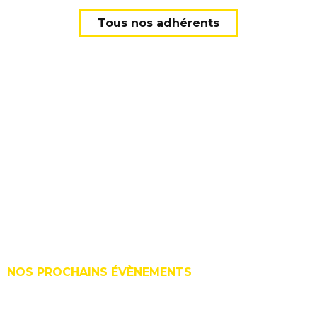
Tous nos adhérents
Adhérer
Adhérents
Les adhérent.e.s
Agenda
Le Cercle ?
Édito
Contact
Le Cerclecom
NOS PROCHAINS ÉVÈNEMENTS
Les statuts
15 Sept. 2026 | Trophées de la Communication