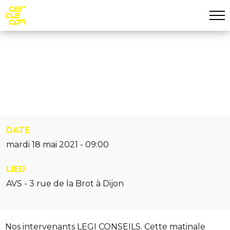
Aff
Aller au contenu principal
Matinale
À VOS MARQUES !
DATE
mardi 18 mai 2021 - 09:00
LIEU
AVS - 3 rue de la Brot à Dijon
Nos intervenants LEGI CONSEILS. Cette matinale