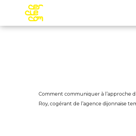
Aller au contenu principal
Adhére
Webinar
ET APRÈS, ON FAI
Comment communiquer à l’approche du d
Roy, cogérant de l’agence dijonnaise te