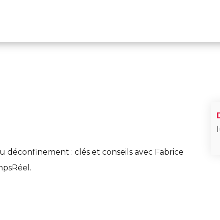
r
Adhérents
Agenda
Le Cercle ?
Conta
T QUOI ?
éconfinement : clés et conseils avec Fabrice
mpsRéel.