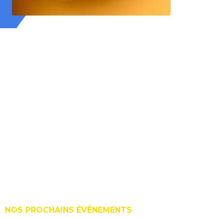
Adhérer
Adhérents
Les adhérent.e.s
Agenda
Le Cercle ?
Édito
Contact
Le Cerclecom
NOS PROCHAINS ÉVÈNEMENTS
Les statuts