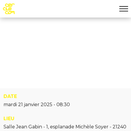
Aff
Aller au contenu principal
Matinale
21.01 | MATINALE : « LA
PRISE DE PAROLE ?
EASY ! »
DATE
mardi 21 janvier 2025 - 08:30
LIEU
Salle Jean Gabin - 1, esplanade Michèle Soyer - 21240