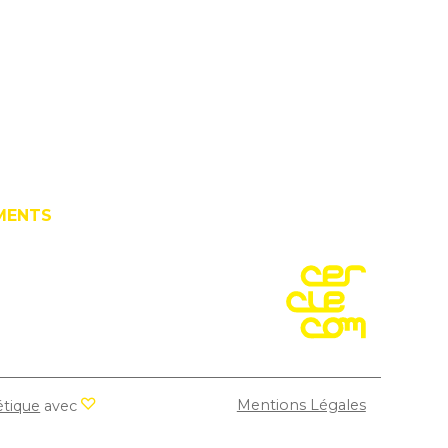
ICHOT par e-mail
rbara GRIS-PICHOT - PUBLICS CONNECT
Contacter Romain VOYAT par e-mail
Site internet de Romain VOYAT - Entrepris
Page linkedin de Romain VOYAT - Ent
MENTS
e la
026)
rclecom.
Mentions Légales
étique
avec
amour