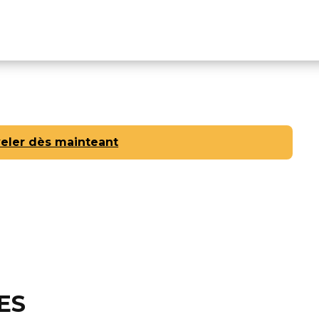
r
Adhérents
Agenda
Le Cercle ?
Conta
eler dès mainteant
ES