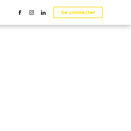
ct
Se connecter
Suivez nous sur Facebook
Suivez nous sur Instagram
Suivez nous sur LinkedIn