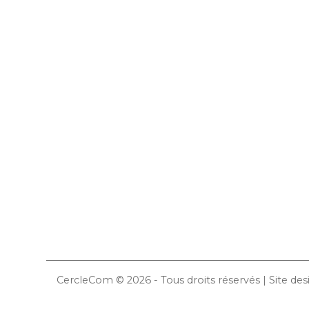
ADHÉRER
ADHÉRE
LES AD
AGENDA
LE CERC
ÉDITO
CONTACT
LE CE
LES ST
CercleCom © 2026 - Tous droits réservés | Site d