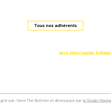
Contacter Barbara GRIS-P
Page linkedin de Ba
Tous nos adhérents
NTS
NOS PROCHAINS ÉVÈNE
HÉRENT.E.S
LE ?
15 Sept. 2026 | Trophées d
Communication (édition 2
26.08 | Golden Coast x Ce
RCLECOM
Soirée privée partenaires
ATUTS
esigné par
Sami The Butcher
et développé par
le Studio Magn